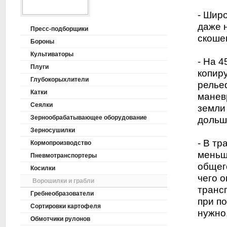
- Шир
даже 
Пресс-подборщики
скоше
Бороны
Культиваторы
- На 
Плуги
копир
Глубокорыхлители
релье
Катки
манев
Сеялки
земли
Зернообрабатывающее оборудование
дольш
Зерносушилки
- В т
Кормопроизводство
меньш
Пневмотранспортеры
общег
Косилки
чего 
Ворошилки и грабли
транс
Гребнеобразователи
при п
Сортировки картофеля
нужно
Обмотчики рулонов