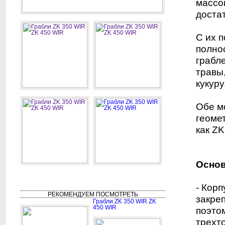
массо
доста
С их 
полно
грабл
травы
кукуру
Обе м
геоме
как ZK
Основ
- Кор
РЕКОМЕНДУЕМ ПОСМОТРЕТЬ
закре
Грабли ZK 350 WIR ZK
450 WIR
поэто
трехт