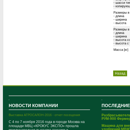
- шасси ти
- копирую
Размеры в 
- длина
- ширина
- высота
Размеры в 
- длина
- ширина
- высота с
- высота с
Масса [кг]
Назад
НОВОСТИ КОМПАНИИ
ПОСЛЕДНИЕ
Выставка АГРОСАЛОН-2016 - отчет посещения
Разбрасывател
РУМ-900 Ферме
С 4 по 7 ноября 2016 года в городе Москва на
Машина для вн
площади МВЦ «КРОКУС ЭКСПО» прошла
удобрений МВМ