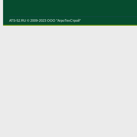
ATS-52.RU © 2009-2023 ООО "АгроТехСтрой"