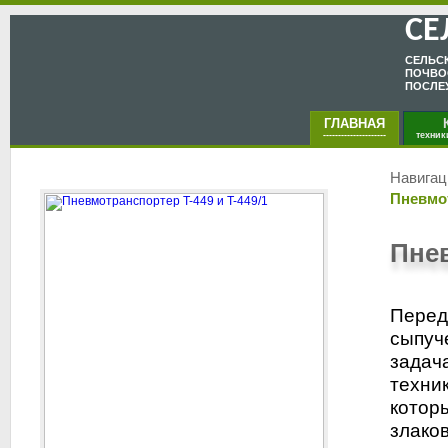
СЕ
CЕЛЬC
ПОЧВО
ПОСЛЕ
ГЛАВНАЯ
КА
---------------------
техник
Навигац
Пневмот
Пнев
Перед
сыпуч
задач
техник
котор
злаков