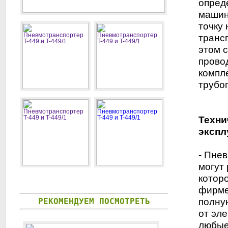
опред
машин
точку 
транс
этом 
прово
компл
трубо
Техни
экспл
- Пне
могут 
котор
фирме
РЕКОМЕНДУЕМ ПОСМОТРЕТЬ
полну
от эл
любые