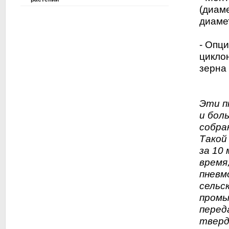
(диаме
диаме
- Опц
цикло
зерна
Эти п
и бол
собра
Такой
за 10
время
пневм
сельс
промы
перед
тверд