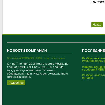
также
Назад
НОВОСТИ КОМПАНИИ
ПОСЛЕДНИЕ
Выставка АГРОСАЛОН-2016 - отчет посещения
Разбрасывател
РУМ-900 Ферме
С 4 по 7 ноября 2016 года в городе Москва на
Машина для вн
площади МВЦ «КРОКУС ЭКСПО» прошла
удобрений МВМ
международная выставка техники и
оборудования для нужд Агропромышленного
Разбрасывател
комплекса страны.
МВМУ-8
Подробнее