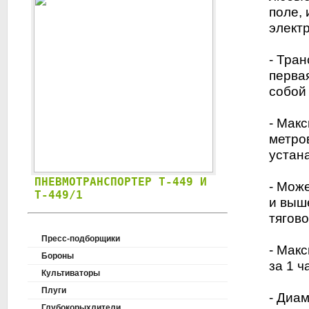
поле, 
электр
- Тран
перва
собой
- Мак
метро
устан
ПНЕВМОТРАНСПОРТЕР T-449 И
- Може
T-449/1
и выш
тягово
Пресс-подборщики
- Мак
Бороны
за 1 ч
Культиваторы
Плуги
- Диам
Глубокорыхлители