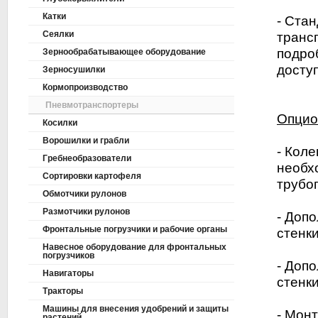
Катки
- Ста
Сеялки
транс
подро
Зернообрабатывающее оборудование
досту
Зерносушилки
Кормопроизводство
Пневмотранспортеры
Опцио
Косилки
Ворошилки и грабли
- Коле
Гребнеобразователи
необх
Сортировки картофеля
трубо
Обмотчики рулонов
Размотчики рулонов
- Доп
Фронтальные погрузчики и рабочие органы
стенки
Навесное оборудование для фронтальных
погрузчиков
- Доп
Навигаторы
стенки
Тракторы
Машины для внесения удобрений и защиты
- Мон
растений