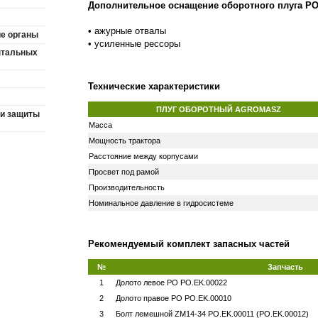
Дополнительное оснащение оборотного плуга P
• ажурные отвалы
ие органы
• усиленные рессоры
нтальных
Технические характеристики
ПЛУГ ОБОРОТНЫЙ AGROMASZ
 и защиты
Масса
Мощность трактора
Расстояние между корпусами
Просвет под рамой
Производительность
Номинальное давление в гидросистеме
Рекомендуемый комплект запасных частей
№
Запчасть
1
Долото левое РО PO.EK.00022
2
Долото правое РО PO.EK.00010
3
Болт лемешной ZМ14-34 PO.EK.00011 (PO.EK.00012)