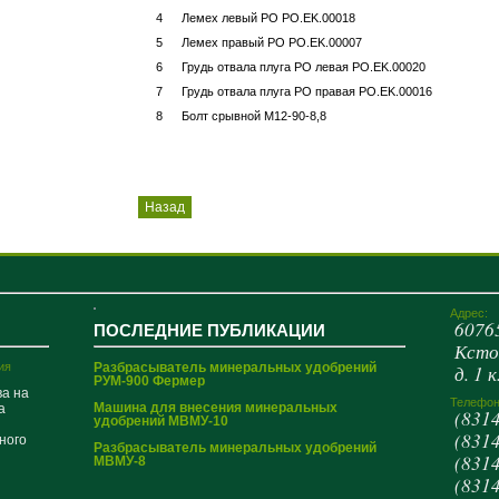
4
Лемех левый РО PO.EK.00018
5
Лемех правый РО PO.EK.00007
6
Грудь отвала плуга РО левая PO.EK.00020
7
Грудь отвала плуга РО правая PO.EK.00016
8
Болт срывной М12-90-8,8
Назад
Адрес:
6076
ПОСЛЕДНИЕ ПУБЛИКАЦИИ
Кстов
ия
Разбрасыватель минеральных удобрений
д. 1 к
РУМ-900 Фермер
ва на
Телефон
Машина для внесения минеральных
а
(8314
удобрений МВМУ-10
(8314
ного
Разбрасыватель минеральных удобрений
(8314
МВМУ-8
(8314