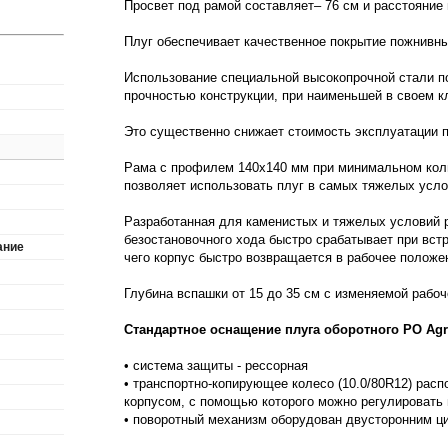
Просвет под рамой составляет– 76 см и расстояние 
РЕССОРНОЙ ЗАЩИТОЙ
ARCOAGRO 1
Плуг обеспечивает качественное покрытие пожнивны
Использование специальной высокопрочной стали по
прочностью конструкции, при наименьшей в своем к
Это существенно снижает стоимость эксплуатации п
Рама с профилем 140х140 мм при минимальном кол
позволяет использовать плуг в самых тяжелых усло
Разработанная для каменистых и тяжелых условий 
безостановочного хода быстро срабатывает при встр
ание
чего корпус быстро возвращается в рабочее положе
Глубина вспашки от 15 до 35 см с изменяемой рабоч
Стандартное оснащение плуга оборотного PO A
• система защиты - рессорная
• транспортно-копирующее колесо (10.0/80R12) расп
корпусом, с помощью которого можно регулировать
• поворотный механизм оборудован двусторонним ц