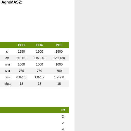
O AgroMASZ
:
PO3
PO4
PO5
кг
1250
1500
1800
л\с
80-110
115-140
120-180
мм
1000
1000
1000
мм
760
760
760
га\ч
0.8-1.3
1.0-1.7
1.2-2.0
Мпа
18
18
18
шт
2
2
4