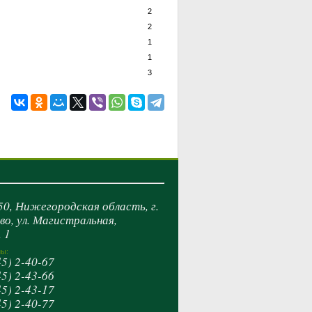
2
2
1
1
3
50, Нижегородская область, г.
о, ул. Магистральная,
. 1
ы:
5) 2-40-67
5) 2-43-66
5) 2-43-17
5) 2-40-77