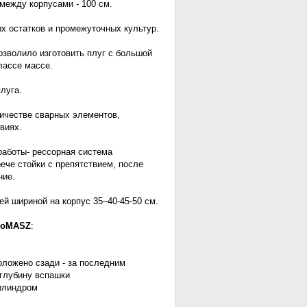
между корпусами - 100 см.
60
PO С БОЛТОВОЙ ЗАЩИТОЙ
х остатков и промежуточных культур.
зволило изготовить плуг с большой
лассе массе.
луга.
ичестве сварных элементов,
виях.
работы- рессорная система
ече стойки с препятствием, после
ние.
ей шириной на корпус 35–40-45-50 см.
groMASZ
:
оложено сзади - за последним
 глубину вспашки
илиндром