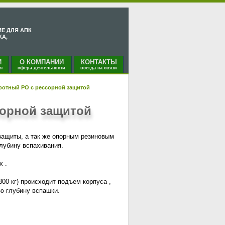
Е ДЛЯ АПК
КА,
И
О КОМПАНИИ
КОНТАКТЫ
я
сфера деятельности
всегда на связи
ротный PO с рессорной защитой
сорной защитой
защиты, а так же опорным резиновым
лубину вспахивания.
х .
300 кг) происходит подъем корпуса ,
ю глубину вспашки.