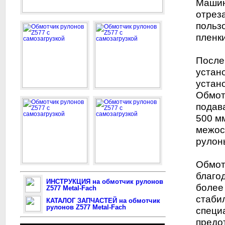
Машин
отрез
польз
пленки
После
устан
устан
Обмот
подав
500 мм
межос
рулон
Обмот
благо
ИНСТРУКЦИЯ на обмотчик рулонов
более
Z577 Metal-Fach
стаби
КАТАЛОГ ЗАПЧАСТЕЙ на обмотчик
рулонов Z577 Metal-Fach
специ
предо