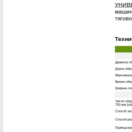
УНИВ
машин
тягово
Техни
Диаметр о
Длина обм
Максимальн
Время обмо
Ширина пл
Число обор
750 мм [об
Способ заг
Способ раз
Привод м