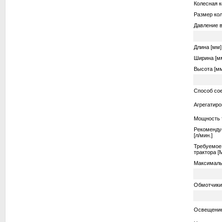
Колесная 
Размер ко
Давление в
Длина [мм]
Ширина [м
Высота [м
Способ со
Агрегатир
Мощность т
Рекоменду
[л/мин.]
Требуемое
трактора [
Максимальн
Обмотчики 
Освещени