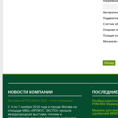
Напряжение
Автоматиче
Подавател
Счетчик о
Опорная п
Позиция ко
Механизм 
Назад
НОВОСТИ КОМПАНИИ
ПОСЛЕДНИЕ
Выставка АГРОСАЛОН-2016 - отчет посещения
Разбрасывател
РУМ-900 Ферме
С 4 по 7 ноября 2016 года в городе Москва на
Машина для вн
площади МВЦ «КРОКУС ЭКСПО» прошла
удобрений МВМ
международная выставка техники и