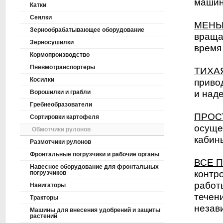
машин
Катки
Сеялки
МЕНЬ
Зернообрабатывающее оборудование
враща
Зерносушилки
время
Кормопроизводство
Пневмотранспортеры
ТИХА
Косилки
приво
Ворошилки и грабли
и над
Гребнеобразователи
ПРОС
Сортировки картофеля
осуще
Обмотчики рулонов
кабин
Размотчики рулонов
Фронтальные погрузчики и рабочие органы
ВСЕ 
Навесное оборудование для фронтальных
контр
погрузчиков
работ
Навигаторы
течен
Тракторы
незав
Машины для внесения удобрений и защиты
растений