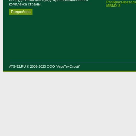
оборудования для нужд Агропромышленного
Разбрасывател
комплекса страны.
МВМУ-8
Подробнее
ATS-52.RU © 2009-2023 ООО "АгроТехСтрой"