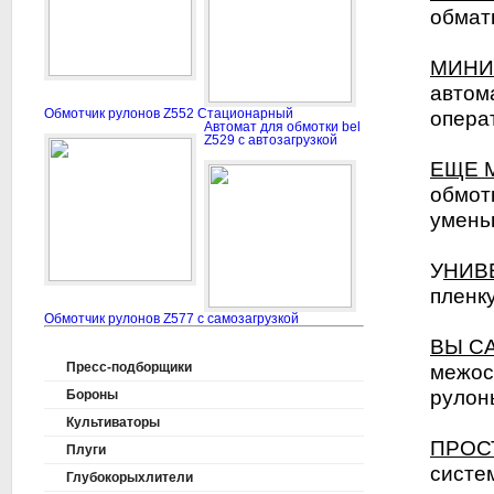
обмат
МИНИ
автом
Обмотчик рулонов Z552 Стационарный
опера
Автомат для обмотки bel
Z529 с автозагрузкой
ЕЩЕ 
обмот
умень
У
НИВ
пленку
Обмотчик рулонов Z577 с самозагрузкой
ВЫ С
Пресс-подборщики
межос
рулон
Бороны
Культиваторы
ПРОС
Плуги
систе
Глубокорыхлители