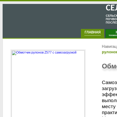
СЕ
CЕЛЬC
ПОЧВО
ПОСЛЕ
ГЛАВНАЯ
КА
---------------------
техник
Навигац
рулонов
Обмо
Самоз
загру
эффек
выпол
месту
практи