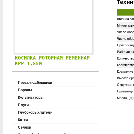
Техни
Ширина зах
Минимальна
Число обор
Число обо
Приспосадл
Рабочая ск
КОСИЛКА РОТОРНАЯ РЕМЕННАЯ
КОСИЛКА РОТ
Количество
КРР-1,85М
КРР-1,9
Количество
Крепление
Высота сре
Пресс-подборщики
Окружная с
Бороны
Производит
Культиваторы
Масса, (кг)
Плуги
Глубокорыхлители
Катки
Сеялки