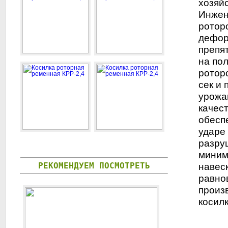
хозяй
Инжен
ротор
дефор
препя
на по
роторо
сек и
урожа
качес
обесп
ударе
разру
миним
РЕКОМЕНДУЕМ ПОСМОТРЕТЬ
навес
равно
произ
косилк