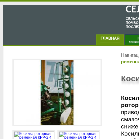
СЕ
CЕЛЬC
ПОЧВО
ПОСЛЕ
ГЛАВНАЯ
КА
---------------------
техник
Навигац
ременна
Коси
Косил
ротор
приво
смазо
сниже
Косил