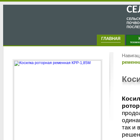
СЕ
CЕЛЬC
ПОЧВО
ПОСЛЕ
ГЛАВНАЯ
КА
---------------------
техник
Навигац
ременн
Коси
Косил
ротор
продо
одина
так и
решен