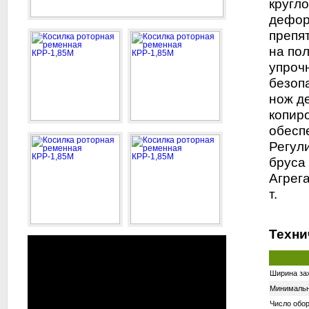
кругл
дефор
препя
на по
упроч
безоп
нож д
копир
обесп
Регул
бруса
Агрега
т.
Техни
Ширина зах
Минимальна
Число обор