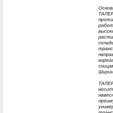
Основ
ТАЛЕР
проти
работ
высок
расти
склад
транс
напра
агрег
сница
Ширин
ТАЛЕР
носит
навес
преим
униве
транс