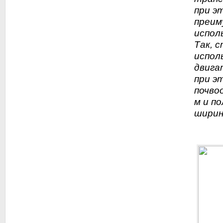
при э
преим
испол
Так, 
испол
двига
при э
почво
м и п
ширино