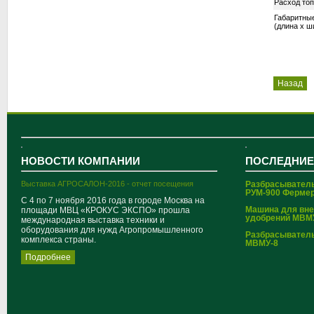
Расход топ
Габаритны
(длина х ш
Назад
НОВОСТИ КОМПАНИИ
ПОСЛЕДНИЕ
Выставка АГРОСАЛОН-2016 - отчет посещения
Разбрасывател
РУМ-900 Ферме
С 4 по 7 ноября 2016 года в городе Москва на
Машина для вн
площади МВЦ «КРОКУС ЭКСПО» прошла
удобрений МВМ
международная выставка техники и
оборудования для нужд Агропромышленного
Разбрасывател
комплекса страны.
МВМУ-8
Подробнее