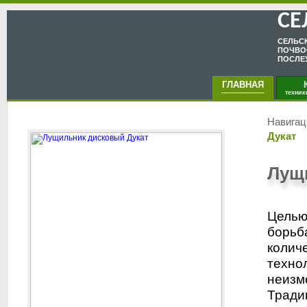
СЕ
CЕЛЬC
ПОЧВО
ПОСЛЕ
ГЛАВНАЯ
КА
---------------------
техник
Навигац
Дукат
Лущ
Целью
борьб
колич
техно
неизм
Тради