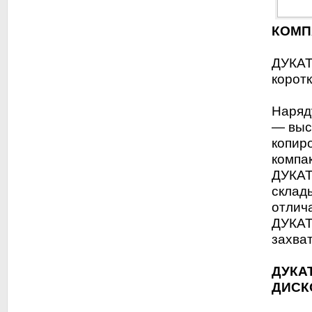
КОМП
ДУКАТ
корот
Наряд
— выс
копир
компа
ДУКАТ
склад
отлич
ДУКАТ
захват
ДУКА
ДИСК