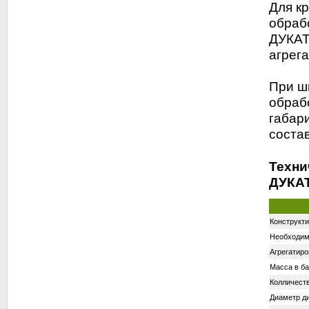
Для к
обраб
ДУКАТ
агрег
При ш
обрабо
габар
состав
Техни
ДУКА
Конструкти
Необходим
Агрегатиро
Масса в ба
Колличеств
Диаметр д