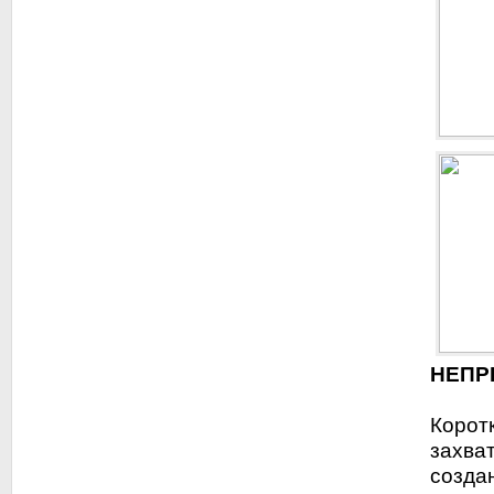
НЕПР
Корот
захва
созда