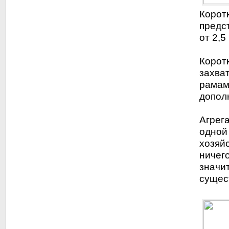
Корот
предс
от 2,5
Корот
захва
рамам
допол
Агрег
одной 
хозяйс
ничег
значи
сущес