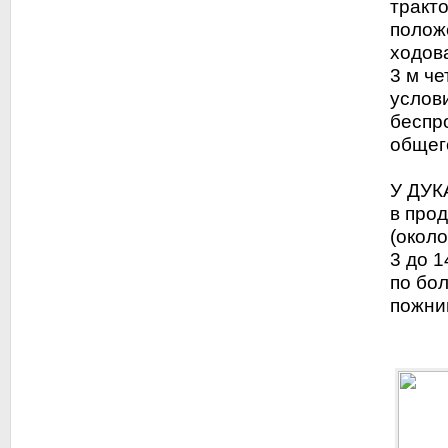
тракто
полож
ходов
3 м че
услов
беспр
общег
У ДУК
в про
(около
3 до 1
по бо
пожни