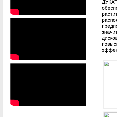
ДУКАТ
обесп
растит
распо
предпо
значи
диско
повыс
эффек