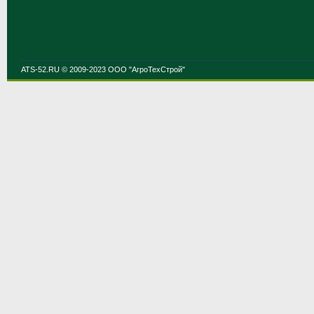
ATS-52.RU © 2009-2023 ООО "АгроТехСтрой"