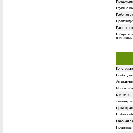
Предохрани
Глубина об
Рабочая ск
Производит
Расход топ
Габаритны
положении 
Конструкти
Необходим
Агрегатиро
Масса в ба
Колличеств
Диаметр д
Предохрани
Глубина об
Рабочая ск
Производит