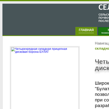
СЕ
CЕЛЬC
ПОЧВО
ПОСЛЕ
ГЛАВНАЯ
КА
---------------------
техник
Навигац
складн
Чет
дис
Широк
"Булат
позво
при с
разра