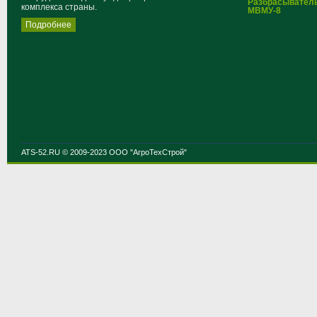
Разбрасывател
комплекса страны.
МВМУ-8
Подробнее
ATS-52.RU © 2009-2023 ООО "АгроТехСтрой"