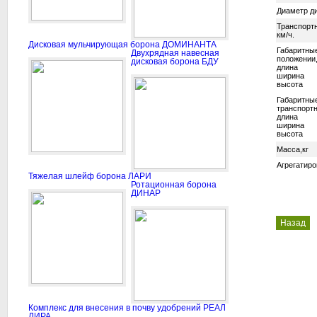
Диаметр д
Транспортн
км/ч.
Дисковая мульчирующая борона ДОМИНАНТА
Габаритны
Двухрядная навесная
положении
дисковая борона БДУ
длина
ширина
высота
Габаритны
транспорт
длина
ширина
высота
Масса,кг
Агрегатиро
Тяжелая шлейф борона ЛАРИ
Ротационная борона
ДИНАР
Назад
Комплекс для внесения в почву удобрений РЕАЛ
ЛИРА