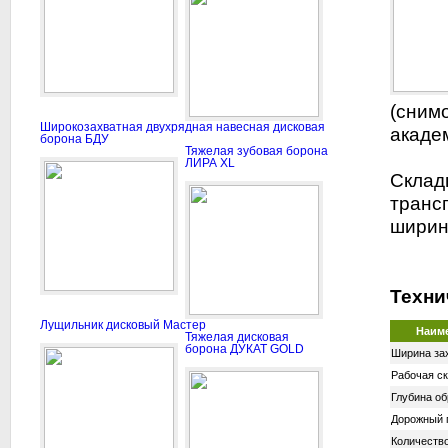
(cним
Широкозахватная двухрядная навесная дисковая
акаде
борона БДУ
Тяжелая зубовая борона
ЛИРА XL
Склад
транс
ширин
Техни
Лущильник дисковый Мастер
Наиме
Тяжелая дисковая
борона ДУКАТ GOLD
Ширина зах
Рабочая ск
Глубина об
Дорожный п
Количество